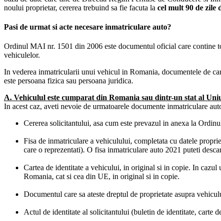
noului proprietar, cererea trebuind sa fie facuta la
cel mult 90 de zile 
Pasi de urmat si acte necesare inmatriculare auto?
Ordinul MAI nr. 1501 din 2006 este documentul oficial care contine toate
vehiculelor.
In vederea inmatricularii unui vehicul in Romania, documentele de care 
este persoana fizica sau persoana juridica.
A. Vehiculul este cumparat din Romania sau dintr-un stat al Un
In acest caz, aveti nevoie de urmatoarele documente inmatriculare aut
Cererea solicitantului, asa cum este prevazul in anexa la Ordin
Fisa de inmatriculare a vehiculului, completata cu datele propriet
care o reprezentati). O fisa inmatriculare auto 2021 puteti desca
Cartea de identitate a vehicului, in original si in copie. In caz
Romania, cat si cea din UE, in original si in copie.
Documentul care sa ateste dreptul de proprietate asupra vehiculu
Actul de identitate al solicitantului (buletin de identitate, carte de