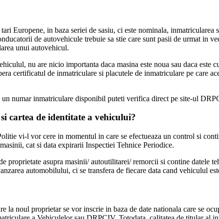
ari Europene, in baza seriei de sasiu, ci este nominala, inmatricularea s
 conducatorii de autovehicule trebuie sa stie care sunt pasii de urmat in 
ularea unui autovehicul.
hiculul, nu are nicio importanta daca masina este noua sau daca este c
bera certificatul de inmatriculare si placutele de inmatriculare pe care ac
a un numar inmatriculare disponibil puteti verifica direct pe site-ul DRP
 si cartea de identitate a vehicului?
olitie vi-l vor cere in momentul in care se efectueaza un control si cont
masinii, cat si data expirarii Inspectiei Tehnice Periodice.
 proprietate asupra masinii/ autoutilitarei/ remorcii si contine datele tehn
anzarea automobilului, ci se transfera de fiecare data cand vehiculul est
re la noul proprietar se vor inscrie in baza de date nationala care se oc
iculare a Vehiculelor sau DRPCIV. Totodata, calitatea de titular al inmat