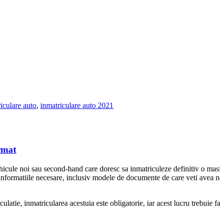
iculare auto
,
inmatriculare auto 2021
urmat
vehicule noi sau second-hand care doresc sa inmatriculeze definitiv o ma
nformatiile necesare, inclusiv modele de documente de care veti avea n
latie, inmatricularea acestuia este obligatorie, iar acest lucru trebuie f