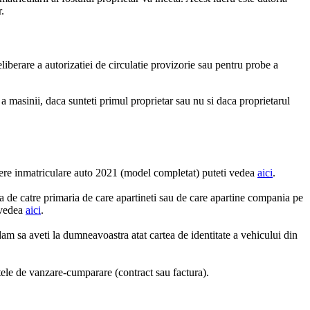
r.
liberare a autorizatiei de circulatie provizorie sau pentru probe a
a masinii, daca sunteti primul proprietar sau nu si daca proprietarul
ere inmatriculare auto 2021 (model completat) puteti vedea
aici
.
usa de catre primaria de care apartineti sau de care apartine compania pe
 vedea
aici
.
dam sa aveti la dumneavoastra atat cartea de identitate a vehicului din
actele de vanzare-cumparare (contract sau factura).