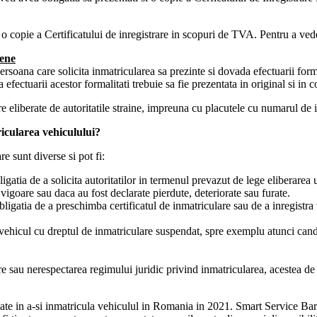
i o copie a Certificatului de inregistrare in scopuri de TVA. Pentru a ve
pene
rsoana care solicita inmatricularea sa prezinte si dovada efectuarii forma
ectuarii acestor formalitati trebuie sa fie prezentata in original si in c
e eliberate de autoritatile straine, impreuna cu placutele cu numarul de 
icularea vehiculului?
e sunt diverse si pot fi:
igatia de a solicita autoritatilor in termenul prevazut de lege eliberarea
vigoare sau daca au fost declarate pierdute, deteriorate sau furate.
bligatia de a preschimba certificatul de inmatriculare sau de a inregistra
vehicul cu dreptul de inmatriculare suspendat, spre exemplu atunci cand 
lare sau nerespectarea regimului juridic privind inmatricularea, acestea d
esate in a-si inmatricula vehiculul in Romania in 2021. Smart Service Bar