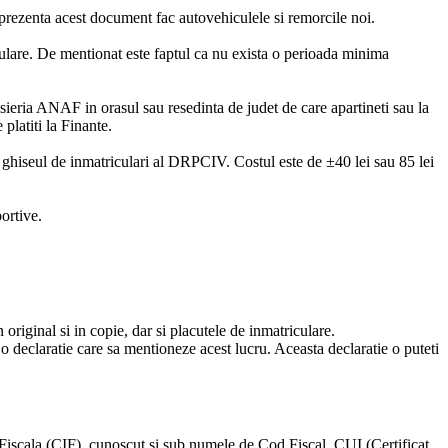
a prezenta acest document fac autovehiculele si remorcile noi.
iculare. De mentionat este faptul ca nu exista o perioada minima
casieria ANAF in orasul sau resedinta de judet de care apartineti sau la
 platiti la Finante.
a ghiseul de inmatriculari al DRPCIV. Costul este de ±40 lei sau 85 lei
portive.
 original si in copie, dar si placutele de inmatriculare.
 o declaratie care sa mentioneze acest lucru. Aceasta declaratie o puteti
re Fiscala (CIF), cunoscut si sub numele de Cod Fiscal, CUI (Certificat