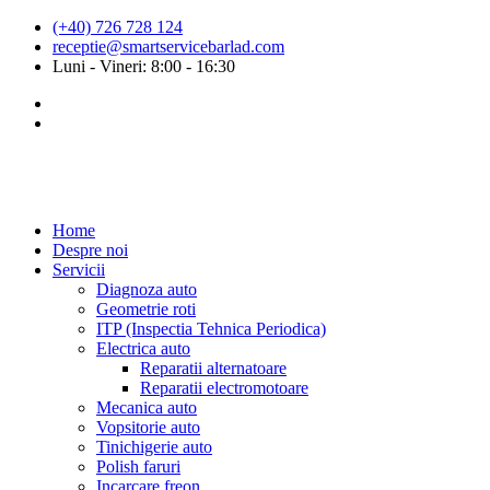
(+40) 726 728 124
receptie@smartservicebarlad.com
Luni - Vineri: 8:00 - 16:30
Home
Despre noi
Servicii
Diagnoza auto
Geometrie roti
ITP (Inspectia Tehnica Periodica)
Electrica auto
Reparatii alternatoare
Reparatii electromotoare
Mecanica auto
Vopsitorie auto
Tinichigerie auto
Polish faruri
Incarcare freon