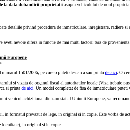
de la data dobandirii proprietatii
asupra vehiculului de noul proprieta
 detaliile privind procedura de inmatriculare, inregistrare, radiere si e
aveti nevoie difera in functie de mai multi factori: tara de provenienta 
iunii Europene
o:
ul numarul 1501/2006, pe care o puteti descarca sau printa
de aici
. O cer
arului si vizata de organul fiscal al autoritatilor locale (Viza trebuie p
rca si printa
de aici
. Un model completat de fisa de inmatriculare puteti
ul unui vehicul achizitionat dintr-un stat al Uniunii Europene, va recoman
i, in formatul prevazut de lege, in original si in copie. Este vorba de 
 identitate), in original si in copie.