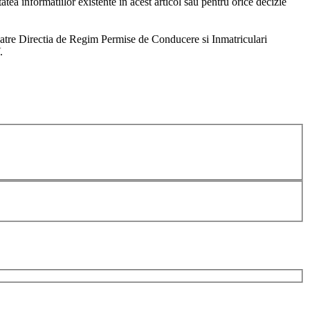
tea informatiilor existente in acest articol sau pentru orice decizie
 catre Directia de Regim Permise de Conducere si Inmatriculari
.