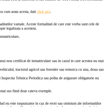
dea cum arata acesta, dati
click aici
.
litatilor vamale. Aceste formalitati de care este vorba sunt cele de
opie legalizata a acesteia.
inmatriculare,
 unui nou certificat de inmatriculare sau in cazul in care acestea nu mai
 vehiculul, tractorul agricol sau forestier sau remorca cu una, doua sau
Inspectia Tehnica Periodica sau polita de asigurare obligatorie nu
e mai sus fiind doar cateva exemple.
lad nu este raspunzator in caz de erori sau omisiuni ale informatiilor