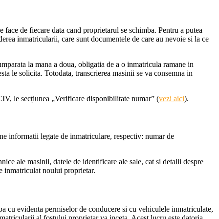
e face de fiecare data cand proprietarul se schimba. Pentru a putea
vederea inmatricularii, care sunt documentele de care au nevoie si la ce
umparata la mana a doua, obligatia de a o inmatricula ramane in
esta le solicita. Totodata, transcrierea masinii se va consemna in
CIV, le secțiunea „Verificare disponibilitate numar” (
vezi aici
).
ine informatii legate de inmatriculare, respectiv: numar de
ice ale masinii, datele de identificare ale sale, cat si detalii despre
e inmatriculat noului proprietar.
upa cu evidenta permiselor de conducere si cu vehiculele inmatriculate,
ricularii al fostului proprietar va inceta. Acest lucru este datoria