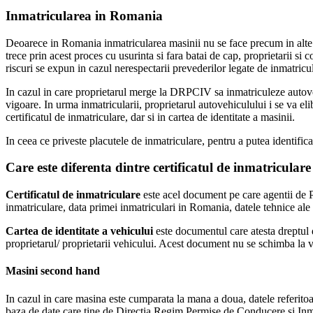
Inmatricularea in Romania
Deoarece in Romania inmatricularea masinii nu se face precum in alte t
trece prin acest proces cu usurinta si fara batai de cap, proprietarii si
riscuri se expun in cazul nerespectarii prevederilor legate de inmatric
In cazul in care proprietarul merge la DRPCIV sa inmatriculeze autove
vigoare. In urma inmatricularii, proprietarul autovehiculului i se va eli
certificatul de inmatriculare, dar si in cartea de identitate a masinii.
In ceea ce priveste placutele de inmatriculare, pentru a putea identific
Care este diferenta dintre certificatul de inmatriculare
Certificatul de inmatriculare
este acel document pe care agentii de P
inmatriculare, data primei inmatriculari in Romania, datele tehnice ale 
Cartea de identitate a vehicului
este documentul care atesta dreptul de
proprietarul/ proprietarii vehicului. Acest document nu se schimba la v
Masini second hand
In cazul in care masina este cumparata la mana a doua, datele referitoa
baza de date care tine de Directia Regim Permise de Conducere si Inmatr