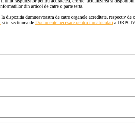
tinut raspunzator pentru acuratetea, erorile, actualizarea si disponibilita
nformatiilor din articol de catre o parte terta.
 la dispozitia dumneavoastra de catre organele acreditate, respectiv de
V
si in sectiunea de
Documente necesare pentru inmatriculari
a DRPCIV