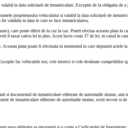
alabil la data solicitarii de inmatriculare. Exceptie de la obligatia de 
umele proprietarului vehiculului si valabil la data solicitarii de inmatr
 fie valabila in data in care se face inmatricularea.
auto), care poate diferi de la caz la caz. Puteti efectua aceasta plata la 
i fi taxat cativa lei in plus. Acest lucru costa 37 de lei, in cazul in care
. Aceasta plata poate fi efectuata in momentul in care depuneti actele l
xceptie fac vehiculele noi, cele istorice si cele destinate competitiilor s
i si documentul de inmatriculare eliberate de autoritatile straine, atat in
tele de inmatriculare eliberare de autoritatile straine, aveti nevoie si de
veti avea obligatia sa prezentati si o copie a Cerficatului de Inregistra