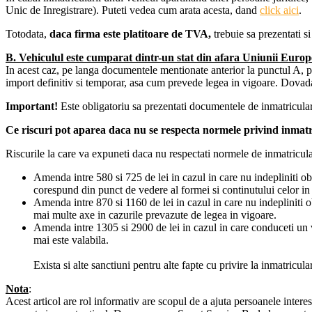
Unic de Inregistrare). Puteti vedea cum arata acesta, dand
click aici
.
Totodata,
daca firma este platitoare de TVA,
trebuie sa prezentati s
B. Vehiculul este cumparat dintr-un stat din afara Uniunii Euro
In acest caz, pe langa documentele mentionate anterior la punctul A, pe
import definitiv si temporar, asa cum prevede legea in vigoare. Dovada ef
Important!
Este obligatoriu sa prezentati documentele de inmatricular
Ce riscuri pot aparea daca nu se respecta normele privind inmatr
Riscurile la care va expuneti daca nu respectati normele de inmatricular
Amenda intre 580 si 725 de lei in cazul in care nu indepliniti obl
corespund din punct de vedere al formei si continutului celor in 
Amenda intre 870 si 1160 de lei in cazul in care nu indepliniti o
mai multe axe in cazurile prevazute de legea in vigoare.
Amenda intre 1305 si 2900 de lei in cazul in care conduceti un 
mai este valabila.
Exista si alte sanctiuni pentru alte fapte cu privire la inmatricu
Nota
:
Acest articol are rol informativ are scopul de a ajuta persoanele inter