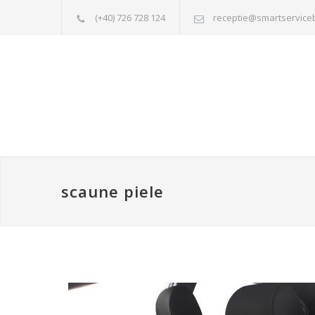
(+40) 726 728 124
receptie@smartservice
scaune piele