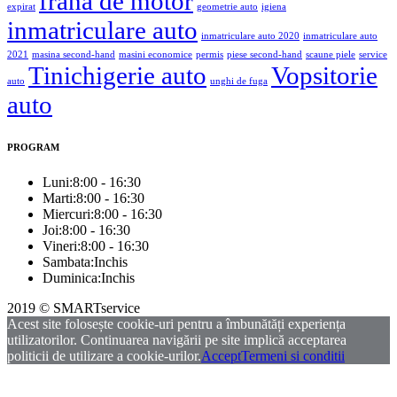
frana de motor
expirat
geometrie auto
igiena
inmatriculare auto
inmatriculare auto 2020
inmatriculare auto
2021
masina second-hand
masini economice
permis
piese second-hand
scaune piele
service
Tinichigerie auto
Vopsitorie
auto
unghi de fuga
auto
PROGRAM
Luni:
8:00 - 16:30
Marti:
8:00 - 16:30
Miercuri:
8:00 - 16:30
Joi:
8:00 - 16:30
Vineri:
8:00 - 16:30
Sambata:
Inchis
Duminica:
Inchis
2019 © SMARTservice
Acest site folosește cookie-uri pentru a îmbunătăți experiența
utilizatorilor. Continuarea navigării pe site implică acceptarea
politicii de utilizare a cookie-urilor.
Accept
Termeni si conditii