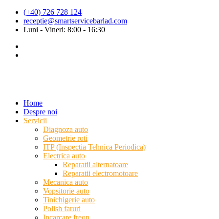
(+40) 726 728 124
receptie@smartservicebarlad.com
Luni - Vineri: 8:00 - 16:30
Home
Despre noi
Servicii
Diagnoza auto
Geometrie roti
ITP (Inspectia Tehnica Periodica)
Electrica auto
Reparatii alternatoare
Reparatii electromotoare
Mecanica auto
Vopsitorie auto
Tinichigerie auto
Polish faruri
Incarcare freon