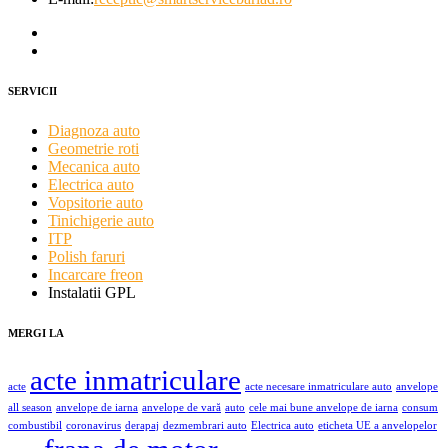
SERVICII
Diagnoza auto
Geometrie roti
Mecanica auto
Electrica auto
Vopsitorie auto
Tinichigerie auto
ITP
Polish faruri
Incarcare freon
Instalatii GPL
MERGI LA
acte inmatriculare
acte
acte necesare inmatriculare auto
anvelope
all season
anvelope de iarna
anvelope de vară
auto
cele mai bune anvelope de iarna
consum
combustibil
coronavirus
derapaj
dezmembrari auto
Electrica auto
eticheta UE a anvelopelor