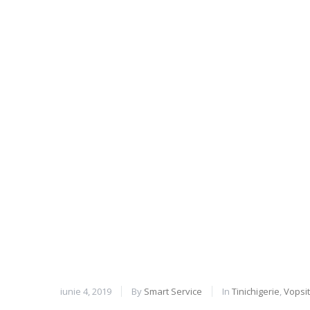
iunie 4, 2019
By
Smart Service
In
Tinichigerie
,
Vopsit