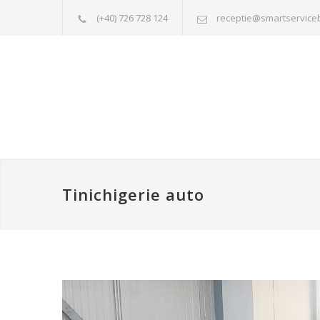
(+40) 726 728 124
receptie@smartservice
Tinichigerie auto