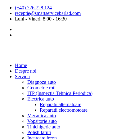
(+40) 726 728 124
receptie@smartservicebarlad.com
Luni - Vineri: 8:00 - 16:30
Home
Despre noi
Servicii
Diagnoza auto
Geometrie roti
ITP (Inspectia Tehnica Periodica)
Electrica auto
Reparatii alternatoare
Reparatii electromotoare
Mecanica auto
Vopsitorie auto
Tinichigerie auto
Polish faruri
Incarcare freon