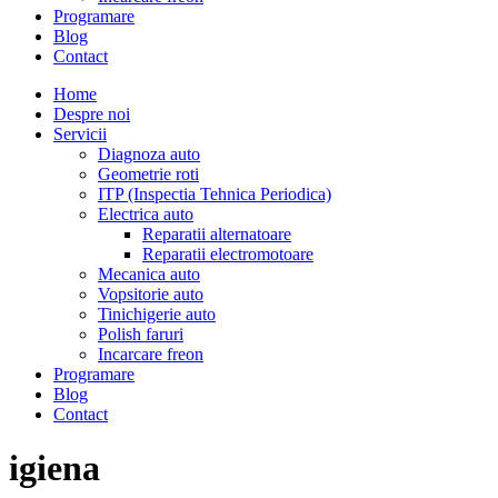
Programare
Blog
Contact
Home
Despre noi
Servicii
Diagnoza auto
Geometrie roti
ITP (Inspectia Tehnica Periodica)
Electrica auto
Reparatii alternatoare
Reparatii electromotoare
Mecanica auto
Vopsitorie auto
Tinichigerie auto
Polish faruri
Incarcare freon
Programare
Blog
Contact
igiena