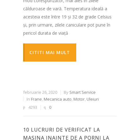
mod corespunzător, mai ales în zilele
călduroase de vară. Temperatura ideală a
acesteia este între 19 și 32 de grade Celsius
și, prin urmare, zilele caniculare pot pune în
pericol durata de viață
CITITI MAI MULT
februarie 26, 2020
By
Smart Service
In
Frane
,
Mecanica auto
,
Motor
,
Uleiuri
4293
0
10 LUCRURI DE VERIFICAT LA
MASINA INAINTE DE A PORNI LA